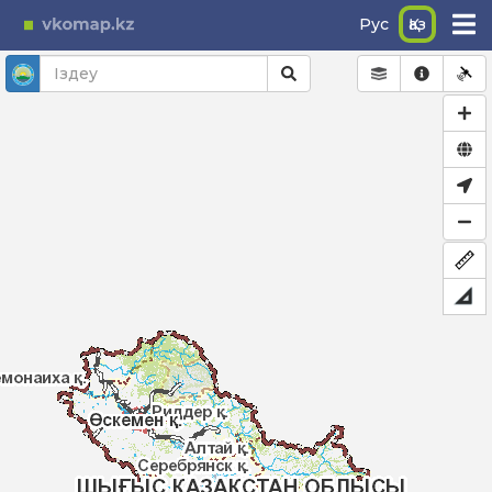
Рус
Қаз