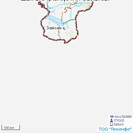
64436988
117003
56543
100 km
ТОО "Геоинфо"