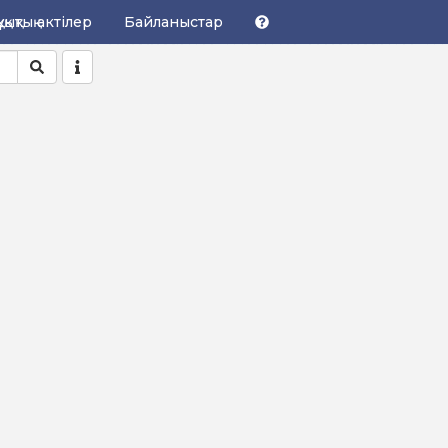
қықтық актілер
Байланыстар