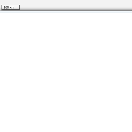
100 km
Электрондық қызметтер
Техникалық шарттар
Шығыс Қазақстан обл
Шығыс Қазақстан облысы Шығыс 
географиялық аймақ.