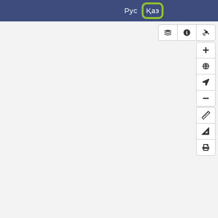
Рус
Қаз