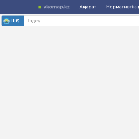
Ақпарат
Нормативтік-құ
ШҚО