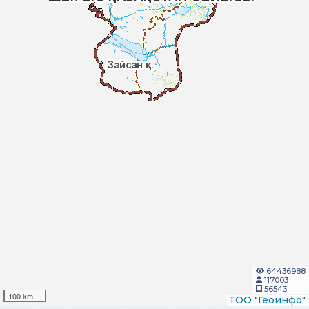
64436988
117003
56543
100 km
ТОО "Геоинфо"