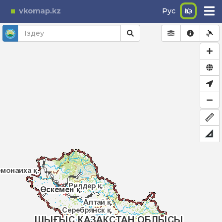
Рус
Қаз